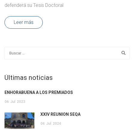
defenderá su Tesis Doctoral
Leer más
Últimas noticias
ENHORABUENA A LOS PREMIADOS
06
Jul
2023
XXIV REUNIÓN SEQA
04
Jul
2024