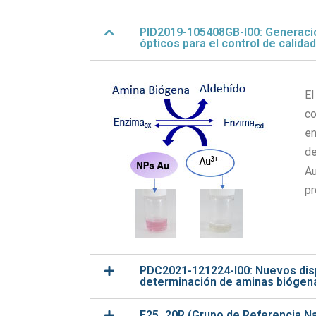
PID2019-105408GB-I00: Generació
ópticos para el control de calid
El
co
en
de
Au
pr
PDC2021-121224-I00: Nuevos dispo
determinación de aminas biógena
E25_20R (Grupo de Referencia Na