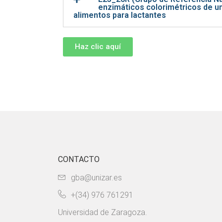
enzimáticos colorimétricos de un
alimentos para lactantes
Haz clic aquí
CONTACTO
gba@unizar.es
+(34) 976 761291
Universidad de Zaragoza.