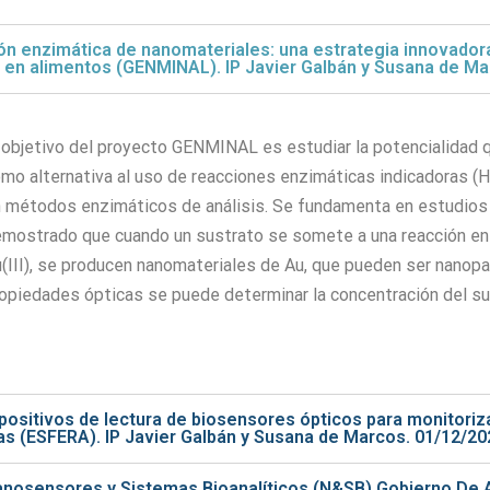
n enzimática de nanomateriales: una estrategia innovadora
ad en alimentos (GENMINAL). IP Javier Galbán y Susana de M
 objetivo del proyecto GENMINAL es estudiar la potencialidad 
mo alternativa al uso de reacciones enzimáticas indicadoras (
 métodos enzimáticos de análisis. Se fundamenta en estudios 
mostrado que cuando un sustrato se somete a una reacción enz
(III), se producen nanomateriales de Au, que pueden ser nanopa
opiedades ópticas se puede determinar la concentración del su
sitivos de lectura de biosensores ópticos para monitorizar
s (ESFERA). IP Javier Galbán y Susana de Marcos. 01/12/20
nosensores y Sistemas Bioanalíticos (N&SB) Gobierno De 