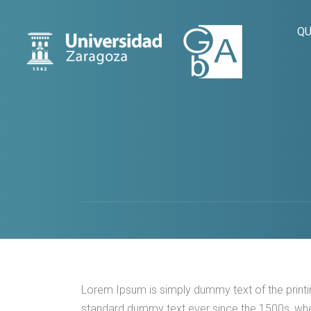
QU
Lorem Ipsum is simply dummy text of the printi
standard dummy text ever since the 1500s, whe