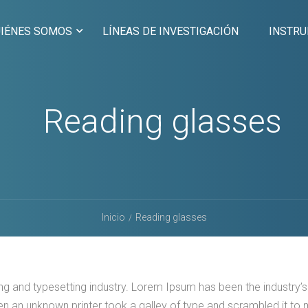
IÉNES SOMOS
LÍNEAS DE INVESTIGACIÓN
INSTR
Reading glasses
Inicio
Reading glasses
ng and typesetting industry. Lorem Ipsum has been the industry’s
n an unknown printer took a galley of type and scrambled it to