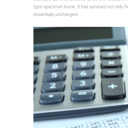
type specimen book. It has survived not only fiv
essentially unchanged.